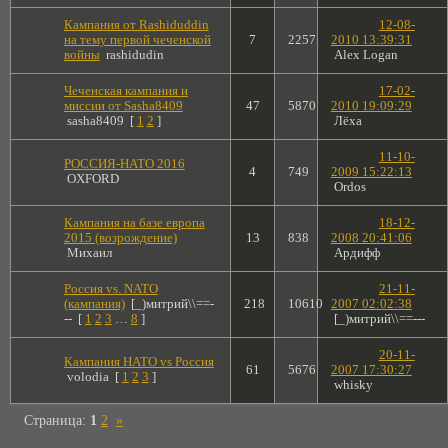
Кампания от Rashiduddin
12-08-
на тему первой чеченской
7
2257
2010 13:39:31
войны
rashidudin
Alex Logan
Чеченская кампания и
17-02-
миссии от Sasha8409
47
5870
2010 19:09:29
sasha8409
[
1
2
]
Лёха
11-10-
РОССИЯ-НАТО 2016
4
749
2009 15:22:13
OXFORD
Ordos
Кампания на базе европа
18-12-
2015 (возрождение)
13
838
2008 20:41:06
Михаил
Ардифф
Россия vs. NATO
21-11-
(кaмпания)
[_)митрий\\==-
218
10610
2007 02:02:38
--
[
1
2
3
…
8
]
[_)митрий\\==---
20-11-
Кампания НАТО vs Россия
61
5676
2007 17:30:27
volodia
[
1
2
3
]
whisky
Страница:
1
2
»