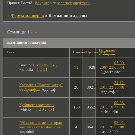
Привет, Гость!
Войдите
или
зарегистрируйтесь
.
»
Форум мапперов
»
Кампании и аддоны
Страница:
1
2
»
Кампании и аддоны
Последнее
Тема
Ответов
Просмотров
сообщение
05-09-
Важно:
НАТО vs ОВД
71
4028
2007 23:05:44
volodia
[
1
2
3
]
[_)митрий\\==---
24-12-
Кампания "Начало конца"
26
3021
2011 22:53:46
от Ардиффа
Ардифф
Ардифф
09-03-
Кубинская кампания
153
8552
2011 18:44:16
whisky
[
1
2
3
…
6
]
rashidudin
"Абхазия в огне" - вторая
03-01-
кампания от Rashidudin
4
864
2011 20:00:08
rashidudin
sasha8409