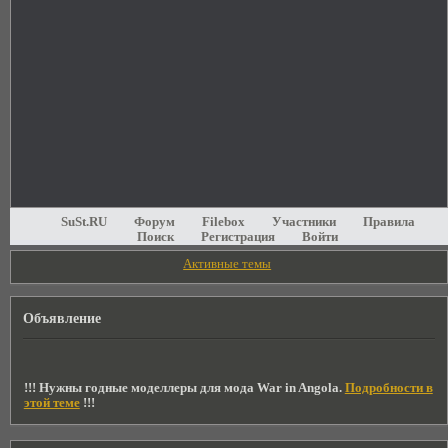
SuSt.RU
Форум
Filebox
Участники
Правила
Поиск
Регистрация
Войти
Активные темы
Объявление
!!! Нужны годные моделлеры для мода War in Angola.
Подробности в
этой теме
!!!