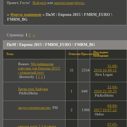
Привет, Гость!
Войдите
или
зарегистрируйтесь
.
»
Форум мапперов
»
ПкМ \ Европа 2015 \ FMRM_EURO \
FMRM_BG
Страница:
1
2
»
ПкМ \ Европа 2015 \ FMRM_EURO \ FMRM_BG
Последнее
Тема
Ответов
Просмотров
сообщение
Важно:
Модификация
31-08-
озвучки для Европы 2015!
31
2534
2010 10:49:11
- открытый тест
Alex Logan
dkennedy
[
1
2
]
21-04-
Битва при Хафджи
1
640
2024 22:39:25
PikKelHelm
PikKelHelm
04-04-
модо-строительство
FM
2
1366
2017 16:07:22
Ordos
07-05-
европа патч 2,3,4.глюки