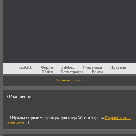
SuSt.RU
Форум
Filebox
Участники
Правила
Поиск
Регистрация
Войти
Активные темы
Объявление
!!! Нужны годные моделлеры для мода War in Angola.
Подробности в
этой теме
!!!