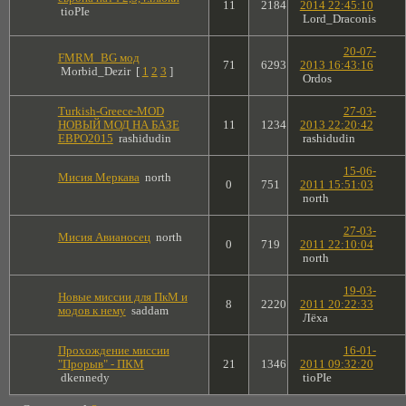
11
2184
2014 22:45:10
tioPIe
Lord_Draconis
20-07-
FMRM_BG мод
71
6293
2013 16:43:16
Morbid_Dezir
[
1
2
3
]
Ordos
Turkish-Greece-MOD
27-03-
НОВЫЙ МОД НА БАЗЕ
11
1234
2013 22:20:42
ЕВРО2015
rashidudin
rashidudin
15-06-
Мисия Меркава
north
0
751
2011 15:51:03
north
27-03-
Мисия Авианосец
north
0
719
2011 22:10:04
north
19-03-
Новые миссии для ПкМ и
8
2220
2011 20:22:33
модов к нему
saddam
Лёха
Прохождение миссии
16-01-
"Прорыв" - ПКМ
21
1346
2011 09:32:20
dkennedy
tioPIe