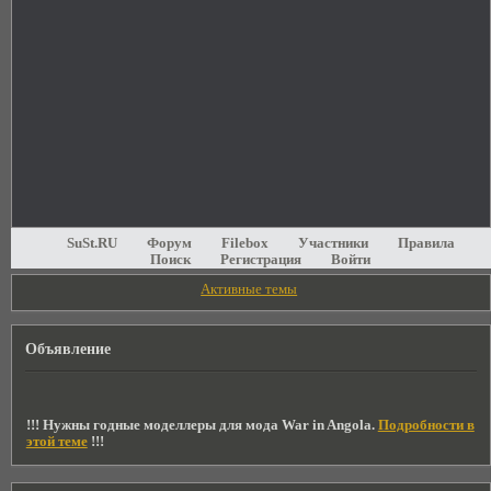
SuSt.RU
Форум
Filebox
Участники
Правила
Поиск
Регистрация
Войти
Активные темы
Объявление
!!! Нужны годные моделлеры для мода War in Angola.
Подробности в
этой теме
!!!