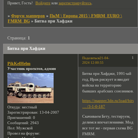
Привет, Гость!
Войдите
или
зарегистрируйтесь
.
»
Форум мапперов
»
ПкМ \ Европа 2015 \ FMRM_EURO \
FMRM_BG
»
Битва при Хафджи
Страница:
1
Битва при Хафджи
1
Поделиться
21-04-
2024 12:00:55
PikKelHelm
Участник проектов, админ
Битва при Хафджи, 1991-ый
год, Ирак рискует и вводит
войска на территорию
бывших арабских союзников.
https://mapper.3dn.ru/load/bitva
… /3-1-0-187
Откуда:
местный
Зарегистрирован
: 13-04-2007
Скачиваем Бету, тестируем,
Приглашений:
0
делимся впечатлениями. Мод
Сообщений:
2943
Пол:
Мужской
все тот же - первая схема BG
Провел на форуме:
FMRM.