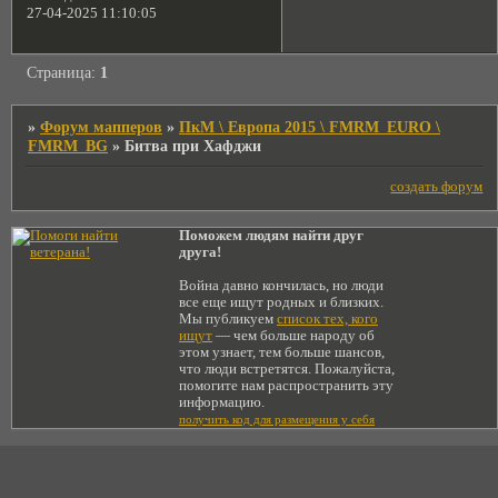
27-04-2025 11:10:05
Страница:
1
»
Форум мапперов
»
ПкМ \ Европа 2015 \ FMRM_EURO \
FMRM_BG
»
Битва при Хафджи
создать форум
Поможем людям найти друг
друга!
Война давно кончилась, но люди
все еще ищут родных и близких.
Мы публикуем
список тех, кого
ищут
— чем больше народу об
этом узнает, тем больше шансов,
что люди встретятся. Пожалуйста,
помогите нам распространить эту
информацию.
получить код для размещения у себя