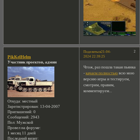
2
Поделиться
21-04-
2024 22:39:25
PikKelHelm
Участник проектов, админ
Чтож, раз пошла такая пьянка
-
качаем полностью
всю мою
версию игры и тестируем,
смотрим, правим,
комментируем...
Откуда:
местный
Зарегистрирован
: 13-04-2007
Приглашений:
0
Сообщений:
2943
Пол:
Мужской
Провел на форуме:
1 месяц 11 дней
Последний визит: