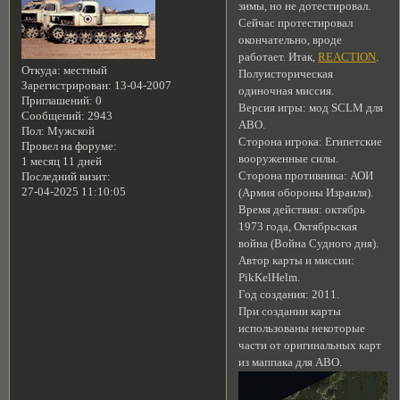
зимы, но не дотестировал.
Сейчас протестировал
окончательно, вроде
работает. Итак,
REACTION
.
Откуда:
местный
Полуисторическая
Зарегистрирован
: 13-04-2007
одиночная миссия.
Приглашений:
0
Версия игры: мод SCLM для
Сообщений:
2943
АВО.
Пол:
Мужской
Сторона игрока: Египетские
Провел на форуме:
вооруженные силы.
1 месяц 11 дней
Сторона противника: АОИ
Последний визит:
27-04-2025 11:10:05
(Армия обороны Израиля).
Время действия: октябрь
1973 года, Октябрьская
война (Война Судного дня).
Автор карты и миссии:
PikKelHelm.
Год создания: 2011.
При создании карты
использованы некоторые
части от оригинальных карт
из маппака для АВО.