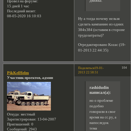
движка.
Провел на форуме:
15 дней 1 час
Последний визит:
08-05-2020 16:10:03
Ну а тогда почему нельзя
сделать кампанию из одних
384х384 (оставим в стороне
трудозатраты)?
Отредактировано Kozac (19-
01-2013 22:44:35)
104
Поделиться
19-01-
2013 22:58:51
PikKelHelm
Участник проектов, админ
rashidudin
написал(а):
но о проблеме
подобно
говорили в свое
Откуда:
местный
время на сс.ру, а
Зарегистрирован
: 13-04-2007
напоследок
Приглашений:
0
тема
Сообщений:
2943