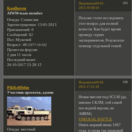
105
Поделиться
20-01-
2013 19:58:54
Koolhoven
AIWM-team member
Похоже стоит исследовать
Откуда:
Станислав
этот вопрос для полной
Зарегистрирован
: 13-01-2013
ясности. Как будет время
Приглашений:
0
проведу серию
Сообщений:
62
Пол:
Мужской
экспериментов. Результаты
Возраст:
48
[1977-10-03]
помещу отдельной темой.
Провел на форуме:
2 дня 11 часов
Последний визит:
26-10-2017 23:28:15
106
Поделиться
16-02-
2015 17:21:19
PikKelHelm
Участник проектов, админ
Новая миссия под SCLM (да,
именно СКЛМ, той самой
последней версии, не
АИВМ).
UNEQUAL BATTLE
Опять жаркий июнь 1967
Откуда:
местный
года, и снова так знакомый