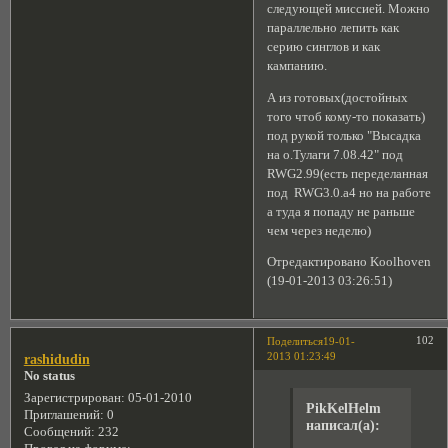
следующей миссией. Можно
параллельно лепить как
серию синглов и как
кампанию.
А из готовых(достойных
того чтоб кому-то показать)
под рукой только "Высадка
на о.Тулаги 7.08.42" под
RWG2.99(есть переделанная
под RWG3.0.а4 но на работе
а туда я попаду не раньше
чем через неделю)
Отредактировано Koolhoven
(19-01-2013 03:26:51)
102
Поделиться
19-01-
2013 01:23:49
rashidudin
No status
Зарегистрирован
: 05-01-2010
PikKelHelm
Приглашений:
0
написал(а):
Сообщений:
232