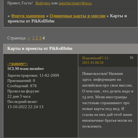
Привет, Гость!
Войдите
или
зарегистрируйтесь
.
»
Форум мапперов
»
Одиночные карты и миссии
»
Карты и
проекты от PikKelHelm
Страница:
«
1
2
3
4
Карты и проекты от PikKelHelm
91
Поделиться
07-11-
2011 01:06:34
-=panzer=-
SCLM-team member
Пиккельхельм! Напиши
Зарегистрирован
: 11-02-2009
здесь информацию на
Приглашений:
0
английском про свои миссии,
Сообщений:
878
О чем они , что делать надо и
Провел на форуме:
22 дня 3 часа
тд итп. Меня иностранцы
Последний визит:
частенько спрашивают про
15-10-2022 22:24:13
новые карты под мод. И
ссылы на них дай чтоб наши
иноязычные братья могли их
пользовать.