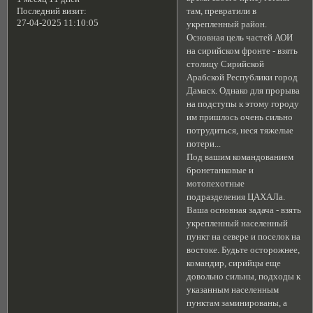
там, превратили в
Последний визит:
27-04-2025 11:10:05
укрепленный район.
Основная цель частей АОИ
на сирийском фронте - взять
столицу Сирийской
Арабской Республики город
Дамаск. Однако для прорыва
на подступы к этому городу
им пришлось очень сильно
потрудиться, неся тяжелые
потери...
Под вашим командованием
бронетанковые и
мотопехотные
подразделения ЦАХАЛа.
Ваша основная задача - взять
укрепленный населенный
пункт на севере и поселок на
востоке. Будьте осторожнее,
командир, сирийцы еще
довольно сильны, подходы к
указанным населенным
пунктам заминированы, а