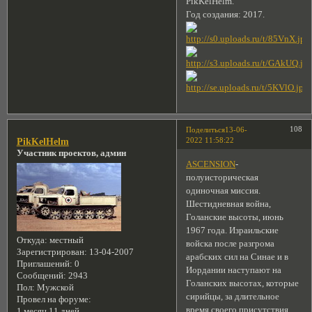
PikKelHelm.
Год создания: 2017.
108
Поделиться
13-06-
2022 11:58:22
PikKelHelm
Участник проектов, админ
ASCENSION
-
полуисторическая
одиночная миссия.
Шестидневная война,
Голанские высоты, июнь
1967 года. Израильские
Откуда:
местный
войска после разгрома
Зарегистрирован
: 13-04-2007
арабских сил на Синае и в
Приглашений:
0
Иордании наступают на
Сообщений:
2943
Голанских высотах, которые
Пол:
Мужской
сирийцы, за длительное
Провел на форуме:
время своего присутствия
1 месяц 11 дней