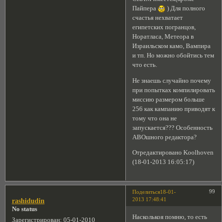
Пайпера
) Для полного
счастья нехватает
египетских погранцов,
Норатласа, Метеора в
Израильском камо, Вампира
и тп. Но можно обойтись тем
что есть.
Не знаешь случайно почему
при попытках компилировать
миссию размером больше
256 как кампанию приводят к
тому что она не
запускается??? Особенность
АВОшного редактора?
Отредактировано Koolhoven
(18-01-2013 16:05:17)
99
Поделиться
18-01-
2013 17:48:41
rashidudin
No status
Насколькоя помню, то есть
Зарегистрирован
: 05-01-2010