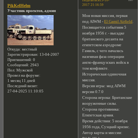
Поделиться
15-10-
2017 21:16:59
PikKelHelm
Участник проектов, админ
Моя новая миссия, первая
под AIWM -
El Gamil Airfield
.
Посвящается событиям 5
ноября 1956 г. - высадке
британского десанта на
египетском аэродроме
Откуда:
местный
Гамиль, с чего началась
Зарегистрирован
: 13-04-2007
наземная фаза операции
Приглашений:
0
англо-французских войск в
Сообщений:
2943
том конфликте.
Пол:
Мужской
Историческая одиночная
Провел на форуме:
миссия.
1 месяц 11 дней
Версия игры: мод AIWM
Последний визит:
27-04-2025 11:10:05
версии 0.7.0
Сторона игрока: Британские
вооруженные силы.
Сторона противника:
Египетская армия.
Время действия: 5 ноября
1956 года, Суэцкий кризис.
Автор карты и миссии: