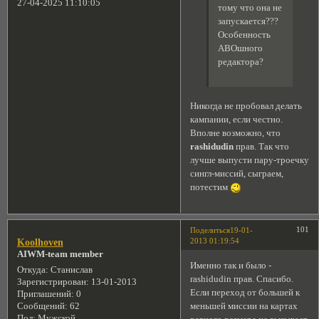
27-04-2025 11:10:05
тому что она не
запускается???
Особенность
АВОшного
редактора?
Никогда не пробовал делать
кампании, если честно.
Вполне возможно, что
rashidudin
прав. Так что
лучше выпусти пару-троечку
сингл-миссий, сыграем,
потестим
101
Поделиться
19-01-
2013 01:19:54
Koolhoven
AIWM-team member
Именно так и было -
Откуда:
Станислав
rashidudin прав. Спасибо.
Зарегистрирован
: 13-01-2013
Если переход от большей к
Приглашений:
0
меньшей миссии на картах
Сообщений:
62
Пол:
Мужской