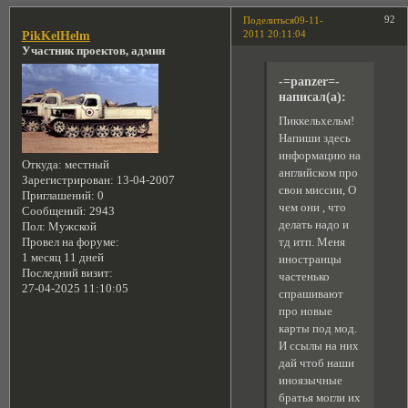
92
Поделиться
09-11-
2011 20:11:04
PikKelHelm
Участник проектов, админ
-=panzer=-
написал(а):
Пиккельхельм!
Напиши здесь
информацию на
Откуда:
местный
английском про
Зарегистрирован
: 13-04-2007
свои миссии, О
Приглашений:
0
чем они , что
Сообщений:
2943
делать надо и
Пол:
Мужской
Провел на форуме:
тд итп. Меня
1 месяц 11 дней
иностранцы
Последний визит:
частенько
27-04-2025 11:10:05
спрашивают
про новые
карты под мод.
И ссылы на них
дай чтоб наши
иноязычные
братья могли их