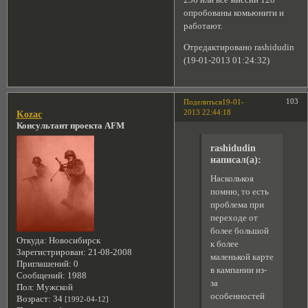
опробованы комьюнити и
работают.
Отредактировано rashidudin
(19-01-2013 01:24:32)
103
Поделиться
19-01-
2013 22:44:18
Kozac
Консультант проекта AFM
rashidudin
написал(а):
Насколькоя
помню, то есть
проблема при
переходе от
более большой
Откуда:
Новосибирск
к более
Зарегистрирован
: 21-08-2008
маленькой карте
Приглашений:
0
в кампании из-
Сообщений:
1988
за
Пол:
Мужской
особенностей
Возраст:
34
[1992-04-12]