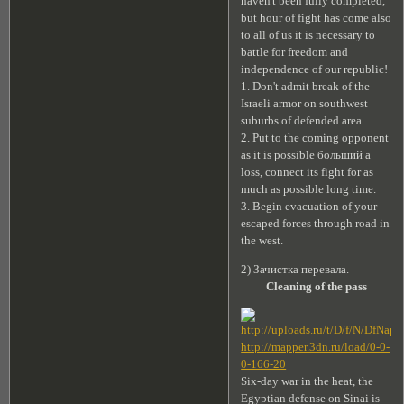
haven't been fully completed,
but hour of fight has come also
to all of us it is necessary to
battle for freedom and
independence of our republic!
1. Don't admit break of the
Israeli armor on southwest
suburbs of defended area.
2. Put to the coming opponent
as it is possible больший a
loss, connect its fight for as
much as possible long time.
3. Begin evacuation of your
escaped forces through road in
the west.
2) Зачистка перевала.
Cleaning of the pass
http://mapper.3dn.ru/load/0-0-
0-166-20
Six-day war in the heat, the
Egyptian defense on Sinai is