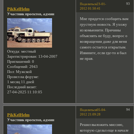
93
Поделиться
23-01-
2012 01:50:41
PikKelHelm
Участник проектов, админ
Мне придется сообщить вам
грустную новость. Я ухожу
из комьюнити. Причины
объяснять не буду, вопрос о
возвращении даже для меня
самого остается открытым.
Откуда:
местный
Извините, если где-то я был
Зарегистрирован
: 13-04-2007
не прав.
Приглашений:
0
Сообщений:
2943
Пол:
Мужской
Провел на форуме:
1 месяц 11 дней
Последний визит:
27-04-2025 11:10:05
94
Поделиться
05-04-
2012 21:09:28
PikKelHelm
Участник проектов, админ
Решил выложить миссию,
которую сделал еще в начале