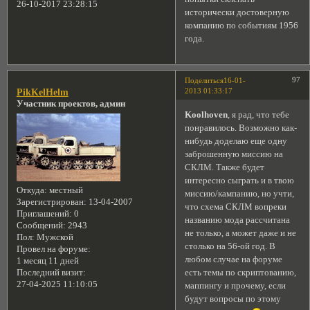
26-10-2017 23:28:15
исторически достоверную
компанию по событиям 1956
года.
97
Поделиться
16-01-
2013 01:33:17
PikKelHelm
Участник проектов, админ
Koolhoven
, я рад, что тебе
понравилось. Возможно как-
нибудь доделаю еще одну
заброшенную миссию на
СКЛМ. Также будет
интересно сыграть и в твою
Откуда:
местный
миссию/кампанию, но учти,
Зарегистрирован
: 13-04-2007
что схема СКЛМ вопреки
Приглашений:
0
названию мода рассчитана
Сообщений:
2943
не только, а может даже и не
Пол:
Мужской
столько на 56-ой год. В
Провел на форуме:
любом случае на форуме
1 месяц 11 дней
есть темы по скриптованию,
Последний визит:
27-04-2025 11:10:05
маппингу и прочему, если
будут вопросы по этому