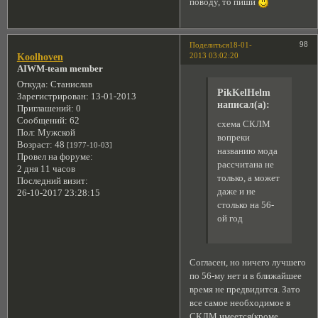
поводу, то пиши
98
Поделиться
18-01-
2013 03:02:20
Koolhoven
AIWM-team member
Откуда:
Станислав
PikKelHelm
Зарегистрирован
: 13-01-2013
написал(а):
Приглашений:
0
Сообщений:
62
схема СКЛМ
Пол:
Мужской
вопреки
Возраст:
48
[1977-10-03]
названию мода
Провел на форуме:
рассчитана не
2 дня 11 часов
только, а может
Последний визит:
даже и не
26-10-2017 23:28:15
столько на 56-
ой год
Согласен, но ничего лучшего
по 56-му нет и в ближайшее
время не предвидится. Зато
все самое необходимое в
СКЛМ имеется(кроме