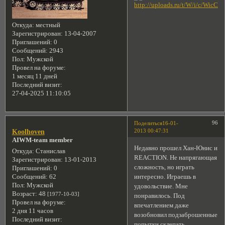
Откуда:
местный
Зарегистрирован
: 13-04-2007
Приглашений:
0
Сообщений:
2943
Пол:
Мужской
Провел на форуме:
1 месяц 11 дней
Последний визит:
27-04-2025 11:10:05
96
Поделиться
16-01-
2013 00:47:31
Koolhoven
AIWM-team member
Недавно прошел Хан-Юнис и
Откуда:
Станислав
REACTION. Не напрягающая
Зарегистрирован
: 13-01-2013
сложность, но играть
Приглашений:
0
интересно. Играешь в
Сообщений:
62
Пол:
Мужской
удовольствие. Мне
Возраст:
48
[1977-10-03]
понравилось. Под
Провел на форуме:
впечатлением даже
2 дня 11 часов
возобновил подзаброшенные
Последний визит:
попытки склепать