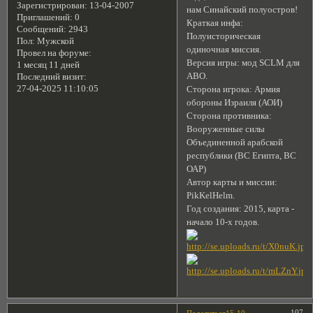
Зарегистрирован
: 13-04-2007
нам Синайский полуостров!
Приглашений:
0
Краткая инфа:
Сообщений:
2943
Полуисторическая
Пол:
Мужской
одиночная миссия.
Провел на форуме:
Версия игры: мод SCLM для
1 месяц 11 дней
АВО.
Последний визит:
27-04-2025 11:10:05
Сторона игрока: Армия
обороны Израиля (АОИ)
Сторона противника:
Вооруженные силы
Объединенной арабской
республики (ВС Египта, ВС
ОАР)
Автор карты и миссии:
PikKelHelm.
Год создания: 2015, карта -
начало 10-х годов.
107