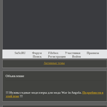
SuSt.RU
Форум
Filebox
Участники
Правила
Поиск
Регистрация
Войти
Активные темы
Объявление
!!! Нужны годные моделлеры для мода War in Angola.
Подробности в
этой теме
!!!