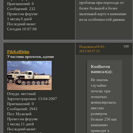
проблема при переходе от
Приглашений:
0
более большой к более
Сообщений:
232
маленькой карте в кампании
Провел на форуме:
1 месяц 0 дней
из-за особенностей движка.
Последний визит:
Сегодня 10:07:06
100
Поделиться
19-01-
2013 00:57:15
PikKelHelm
Участник проектов, админ
Koolhoven
написал(а):
Не знаешь
случайно
почему при
Откуда:
местный
попытках
Зарегистрирован
: 13-04-2007
компилировать
Приглашений:
0
миссию
Сообщений:
2943
размером
Пол:
Мужской
Провел на форуме:
больше 256 как
1 месяц 11 дней
кампанию
Последний визит:
приводят к