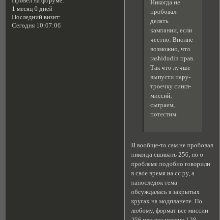
Провел на форуме:
Никогда не
1 месяц 0 дней
пробовал
Последний визит:
делать
Сегодня 10:07:06
кампании, если
честно. Вполне
возможно, что
rashidudin прав.
Так что лучше
выпусти пару-
троечку сингл-
миссий,
сыграем,
потестим
Я вообще-то сам не пробовал
никогда сшивать 256, но о
проблеме подобно говорили
в свое время на сс.ру, а
напоследок тема
обсуждалась в закрытых
кругах на модпланете. По
любому, формат все миссии
256 или все миссии 128