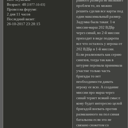
равного размера не вызывает
Возраст:
48
[1977-10-03]
проблем то, их можно
Провел на форуме:
решить сделав все карты под
2 дня 11 часов
один максимальный размер.
Последний визит:
Задумка была такая: 1-я
26-10-2017 23:28:15
миссия-марш 202 ВДБр
через синай, во 2-й миссии
приходит в виде подкрепа
все что осталось у игрока от
202 ВДБр в 1-й миссии.
Если реализовать как серию
синглов, тогда так как в
штурме перевала принимала
участие только часть
бригады то нет
необходимости давать
игроку ее всю. А создание
миссии про марш через
синай теряет всякий смысл:
кому будет интересно целой
бригадой воевать против
размазанного на пол синая
батальона если это не
связано сюжетом со