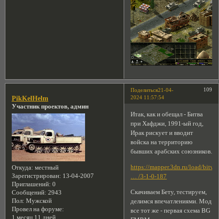
109
Поделиться
21-04-
2024 11:57:54
PikKelHelm
Участник проектов, админ
Итак, как и обещал - Битва
при Хафджи, 1991-ый год,
Ирак рискует и вводит
войска на территорию
бывших арабских союзников.
https://mapper.3dn.ru/load/bitva
Откуда:
местный
Зарегистрирован
: 13-04-2007
… /3-1-0-187
Приглашений:
0
Скачиваем Бету, тестируем,
Сообщений:
2943
Пол:
Мужской
делимся впечатлениями. Мод
Провел на форуме:
все тот же - первая схема BG
1 месяц 11 дней