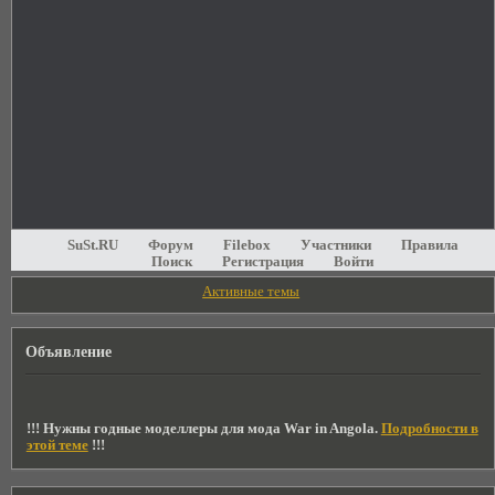
SuSt.RU
Форум
Filebox
Участники
Правила
Поиск
Регистрация
Войти
Активные темы
Объявление
!!! Нужны годные моделлеры для мода War in Angola.
Подробности в
этой теме
!!!