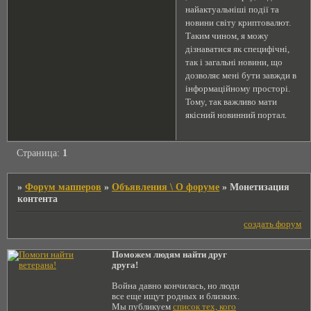
найактуальніші події та
новини світу криптовалют.
Таким чином, я можу
дізнаватися як специфічні,
так і загальні новини, що
дозволяє мені бути завжди в
інформаційному просторі.
Тому, так важливо мати
якісний новинний портал.
Страница:
1
»
Форум мапперов
»
Объявления \ О форуме
»
Монетизация
контента
создать форум
Поможем людям найти друг
друга!
Война давно кончилась, но люди
все еще ищут родных и близких.
Мы публикуем
список тех, кого