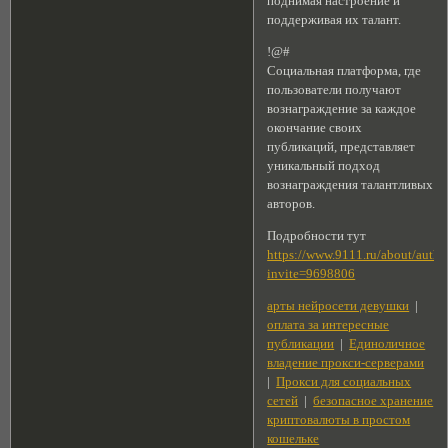
поднимая настроение и
поддерживая их талант.
!@#
Социальная платформа, где
пользователи получают
вознаграждение за каждое
окончание своих
публикаций, представляет
уникальный подход
вознаграждения талантливых
авторов.
Подробности тут
https://www.9111.ru/about/autho
invite=9698806
арты нейросети девушки
|
оплата за интересные
публикации
|
Единоличное
владение прокси-серверами
|
Прокси для социальных
сетей
|
безопасное хранение
криптовалюты в простом
кошельке