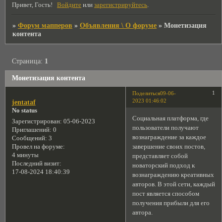
Привет, Гость!
Войдите
или
зарегистрируйтесь
.
»
Форум мапперов
»
Объявления \ О форуме
»
Монетизация
контента
Страница:
1
Монетизация контента
1
Поделиться
09-06-
2023 01:46:02
jentataf
No status
Социальная платформа, где
Зарегистрирован
: 05-06-2023
пользователи получают
Приглашений:
0
вознаграждение за каждое
Сообщений:
3
завершение своих постов,
Провел на форуме:
4 минуты
представляет собой
Последний визит:
новаторский подход к
17-08-2024 18:40:39
вознаграждению креативных
авторов. В этой сети, каждый
пост является способом
получения прибыли для его
автора.