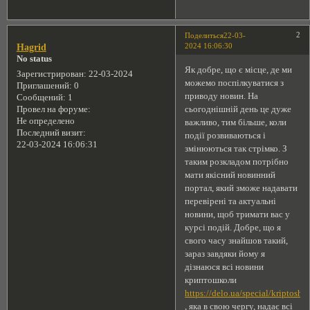
2
Поделиться
22-03-
2024 16:06:30
Hagrid
No status
Як добре, що є місце, де ми
Зарегистрирован
: 22-03-2024
можемо поспілкуватися з
Приглашений:
0
приводу новин. На
Сообщений:
1
сьогоднішній день це дуже
Провел на форуме:
Не определено
важливо, тим більше, коли
Последний визит:
події розвиваються і
22-03-2024 16:06:31
змінюються так стрімко. З
таким розкладом потрібно
мати якісний новинний
портал, який зможе надавати
перевірені та актуальні
новини, щоб тримати вас у
курсі подій. Добре, що я
свого часу знайшов такий,
зараз завдяки йому я
дізнаюся всі новини
криптошколи
https://delo.ua/special/kriptoshk
, яка в свою чергу, надає всі