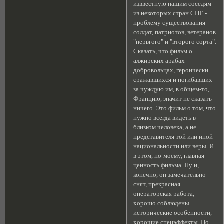
изввестную нашим соседям
из некоторых стран СНГ -
проблему существования
солдат, патриотов, ветеранов
"первгого" и "второго сорта".
Сказать, что фильм о
алжирских арабах-
добровольцах, героически
сражавшихся и погибавших
за чуждую им, в общем-то,
Францию, значит не сказать
ничего. Это фильм о том, что
нужно всегда видеть в
близком человека, а не
представителя той или иной
национальности или веры. И
в этом, по-моему, главная
ценность фильма. Ну и,
конечно, он замечательно
снят, прекрасная
операторская работа,
хорошо соблюдены
исторические особенности,
хорошие спецэффекты. Но