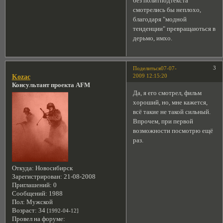
без политподтекста
смотрелись бы неплохо,
благодаря "модной
тенденции" превращаються в
дерьмо, имхо.
3
Поделиться
07-07-
2009 12:15:20
Kozac
Консультант проекта AFM
Да, я его смотрел, фильм
хороший, но, мне кажется,
всё такие не такой сильный.
Впрочем, при первой
возможности посмотрю ещё
раз.
Откуда:
Новосибирск
Зарегистрирован
: 21-08-2008
Приглашений:
0
Сообщений:
1988
Пол:
Мужской
Возраст:
34
[1992-04-12]
Провел на форуме: