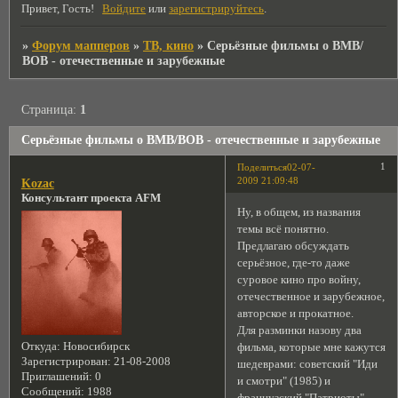
Привет, Гость!
Войдите
или
зарегистрируйтесь
.
»
Форум мапперов
»
ТВ, кино
»
Серьёзные фильмы о ВМВ/
ВОВ - отечественные и зарубежные
Страница:
1
Серьёзные фильмы о ВМВ/ВОВ - отечественные и зарубежные
1
Поделиться
02-07-
2009 21:09:48
Kozac
Консультант проекта AFM
Ну, в общем, из названия
темы всё понятно.
Предлагаю обсуждать
серьёзное, где-то даже
суровое кино про войну,
отечественное и зарубежное,
авторское и прокатное.
Для разминки назову два
Откуда:
Новосибирск
фильма, которые мне кажутся
Зарегистрирован
: 21-08-2008
шедеврами: советский "Иди
Приглашений:
0
и смотри" (1985) и
Сообщений:
1988
французский "Патриоты"