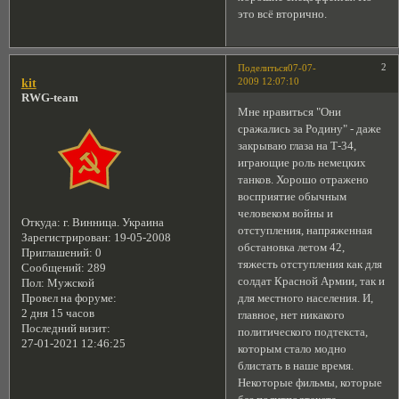
это всё вторично.
2
Поделиться
07-07-
2009 12:07:10
kit
RWG-team
Мне нравиться "Они
сражались за Родину" - даже
закрываю глаза на Т-34,
играющие роль немецких
танков. Хорошо отражено
восприятие обычным
человеком войны и
Откуда:
г. Винница. Украина
отступления, напряженная
Зарегистрирован
: 19-05-2008
обстановка летом 42,
Приглашений:
0
тяжесть отступления как для
Сообщений:
289
солдат Красной Армии, так и
Пол:
Мужской
для местного населения. И,
Провел на форуме:
2 дня 15 часов
главное, нет никакого
Последний визит:
политического подтекста,
27-01-2021 12:46:25
которым стало модно
блистать в наше время.
Некоторые фильмы, которые