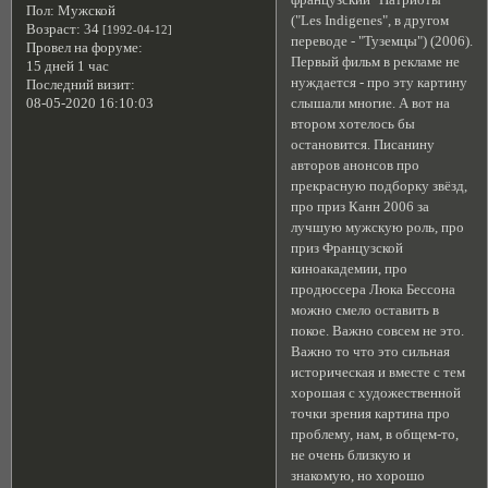
Пол:
Мужской
("Les Indigenes", в другом
Возраст:
34
[1992-04-12]
переводе - "Туземцы") (2006).
Провел на форуме:
Первый фильм в рекламе не
15 дней 1 час
нуждается - про эту картину
Последний визит:
слышали многие. А вот на
08-05-2020 16:10:03
втором хотелось бы
остановится. Писанину
авторов анонсов про
прекрасную подборку звёзд,
про приз Канн 2006 за
лучшую мужскую роль, про
приз Французской
киноакадемии, про
продюссера Люка Бессона
можно смело оставить в
покое. Важно совсем не это.
Важно то что это сильная
историческая и вместе с тем
хорошая с художественной
точки зрения картина про
проблему, нам, в общем-то,
не очень близкую и
знакомую, но хорошо