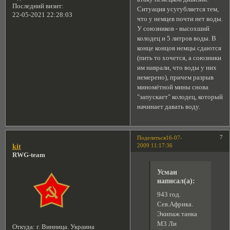
Последний визит:
Ситуация усугубляется тем,
22-05-2021 22:28:03
что у немцев почти нет воды.
У союзников - высохший
колодец и 5 литров воды. В
конце концов немцы сдаются
(пить то хочется, а союзники
им наврали, что воды у них
немерено), причем разрыв
миномётной мины снова
"запускает" колодец, который
начинает давать воду.
7
Поделиться
16-07-
2009 11:17:36
kit
RWG-team
Усман
написал(а):
943 год.
Сев.Африка.
Экипаж танка
М3 Ли
Откуда:
г. Винница. Украина