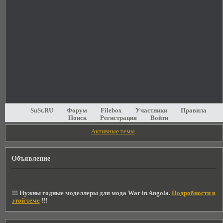
SuSt.RU
Форум
Filebox
Участники
Правила
Поиск
Регистрация
Войти
Активные темы
Объявление
!!! Нужны годные моделлеры для мода War in Angola.
Подробности в
этой теме
!!!