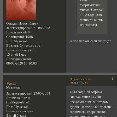
Есть
американский
фильм "Сахара"
1943 года - мне
лично он очень
Откуда:
Новосибирск
понравился.
Зарегистрирован
: 21-08-2008
Приглашений:
0
Сообщений:
1988
А про что он, если вкратце?
Пол:
Мужской
Возраст:
34
[1992-04-12]
Провел на форуме:
15 дней 1 час
Последний визит:
08-05-2020 16:10:03
6
Поделиться
12-07-
2009 17:25:34
Усман
No status
1943 год. Сев.Африка.
Зарегистрирован
: 23-05-2008
Экипаж танка М3 Ли,
Приглашений:
0
несколько англ. санитаров,
Сообщений:
201
суданец и пленный итальянец
Пол:
Мужской
Провел на форуме:
героически сдерживают
5 дней 2 часа
атаку немецкой дивизии.