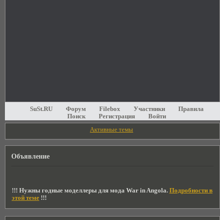
SuSt.RU
Форум
Filebox
Участники
Правила
Поиск
Регистрация
Войти
Активные темы
Объявление
!!! Нужны годные моделлеры для мода War in Angola.
Подробности в
этой теме
!!!