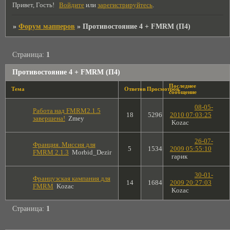
Привет, Гость!
Войдите
или
зарегистрируйтесь
.
»
Форум мапперов
»
Противостояние 4 + FMRM (П4)
Страница:
1
Противостояние 4 + FMRM (П4)
Последнее
Тема
Ответов
Просмотров
сообщение
08-05-
Работа над FMRM2.1.5
18
5296
2010 07:03:25
завершена!
Zmey
Kozac
26-07-
Франция. Миссия для
5
1534
2009 05:55:10
FMRM 2.1.3
Morbid_Dezir
гарик
30-01-
Французская кампания для
14
1684
2009 20:27:03
FMRM
Kozac
Kozac
Страница:
1