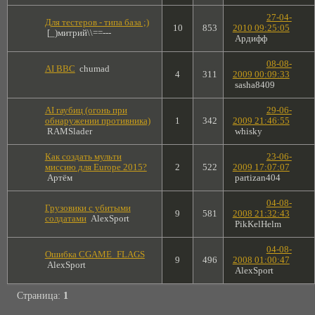
27-04-
Для тестеров - типа база ;)
10
853
2010 09:25:05
[_)митрий\\==---
Ардифф
08-08-
AI ВВС
chumad
4
311
2009 00:09:33
sasha8409
AI гаубиц (огонь при
29-06-
обнаружении противника)
1
342
2009 21:46:55
RAMSlader
whisky
Как создать мульти
23-06-
миссию для Europe 2015?
2
522
2009 17:07:07
Артём
partizan404
04-08-
Грузовики с убитыми
9
581
2008 21:32:43
солдатами
AlexSport
PikKelHelm
04-08-
Ошибка CGAME_FLAGS
9
496
2008 01:00:47
AlexSport
AlexSport
Страница:
1