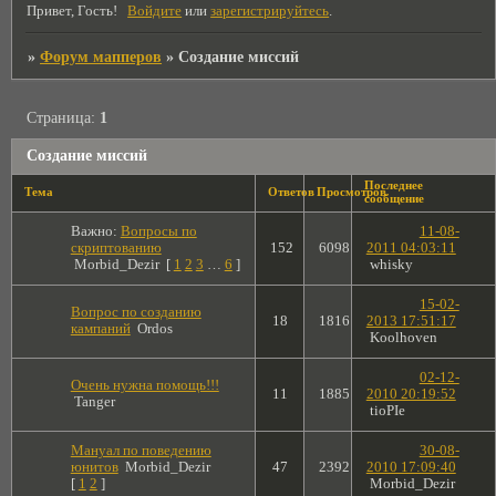
Привет, Гость!
Войдите
или
зарегистрируйтесь
.
»
Форум мапперов
»
Создание миссий
Страница:
1
Создание миссий
Последнее
Тема
Ответов
Просмотров
сообщение
Важно:
Вопросы по
11-08-
скриптованию
152
6098
2011 04:03:11
Morbid_Dezir
[
1
2
3
…
6
]
whisky
15-02-
Вопрос по созданию
18
1816
2013 17:51:17
кампаний
Ordos
Koolhoven
02-12-
Очень нужна помощь!!!
11
1885
2010 20:19:52
Tanger
tioPIe
Мануал по поведению
30-08-
юнитов
Morbid_Dezir
47
2392
2010 17:09:40
[
1
2
]
Morbid_Dezir