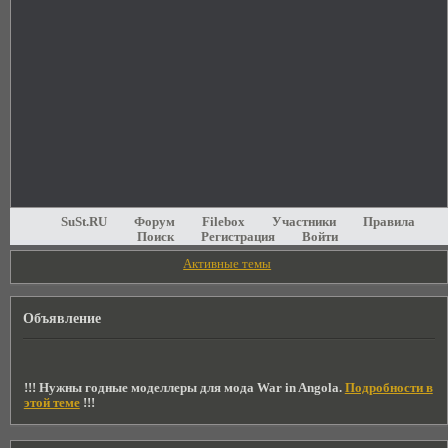
SuSt.RU
Форум
Filebox
Участники
Правила
Поиск
Регистрация
Войти
Активные темы
Объявление
!!! Нужны годные моделлеры для мода War in Angola.
Подробности в
этой теме
!!!