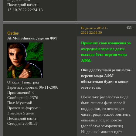
Последний визит:
15-10-2022 22:24:13
433
Поделиться
05-11-
2021 22:08:39
Ordos
AFM-modmaker, админ ФМ
Приношу свои извинения за
очередной перенос даты
выхода бета-версии мода
АФМ.
Общедоступный релиз бета-
версии мода АФМ
обязательно будет в конце
Откуда:
Танкоград
этого года.
Зарегистрирован
: 06-11-2006
Приглашений:
0
Поскольку разработка мода
Сообщений:
2376
была лишена финансовой
Пол:
Мужской
Провел на форуме:
поддержки, то некоторая
3 месяца 5 дней
часть графического контента
Последний визит:
оказалась под вопросом
Сегодня 20:40:59
(доработка заморожена).
На данный момент идёт