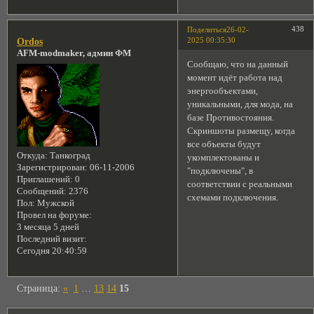
438
Поделиться
26-02-
2025 00:35:30
Ordos
AFM-modmaker, админ ФМ
Сообщаю, что на данный
момент идёт работа над
энергообъектами,
уникальными, для мода, на
базе Противостояния.
Скриншоты размещу, когда
все объекты будут
Откуда:
Танкоград
укомплектованы и
Зарегистрирован
: 06-11-2006
"подключены", в
Приглашений:
0
соответствии с реальными
Сообщений:
2376
схемами подключения.
Пол:
Мужской
Провел на форуме:
3 месяца 5 дней
Последний визит:
Сегодня 20:40:59
Страница:
«
1
…
13
14
15