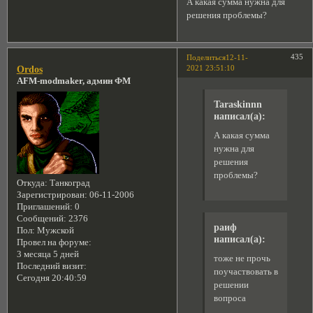
А какая сумма нужна для
решения проблемы?
435
Поделиться
12-11-
2021 23:51:10
Ordos
AFM-modmaker, админ ФМ
Taraskinnn
написал(а):
А какая сумма
нужна для
решения
проблемы?
Откуда:
Танкоград
Зарегистрирован
: 06-11-2006
Приглашений:
0
Сообщений:
2376
раиф
Пол:
Мужской
написал(а):
Провел на форуме:
3 месяца 5 дней
тоже не прочь
Последний визит:
поучаствовать в
Сегодня 20:40:59
решении
вопроса