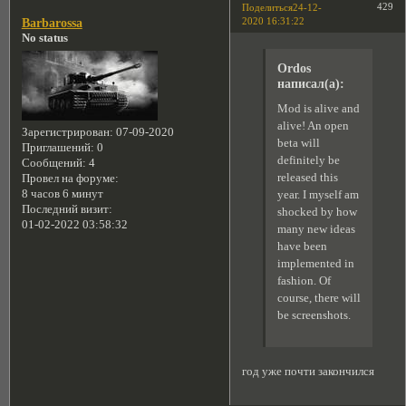
429
Поделиться
24-12-
2020 16:31:22
Barbarossa
No status
Ordos
написал(а):
Mod is alive and
alive! An open
Зарегистрирован
: 07-09-2020
beta will
Приглашений:
0
definitely be
Сообщений:
4
released this
Провел на форуме:
8 часов 6 минут
year. I myself am
Последний визит:
shocked by how
01-02-2022 03:58:32
many new ideas
have been
implemented in
fashion. Of
course, there will
be screenshots.
год уже почти закончился