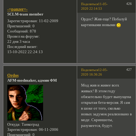
426
Поделиться
11-05-
2020 22:14:53
-=panzer=-
SCLM-team member
Ордос! Жив еще? Побалуй
Зарегистрирован
: 11-02-2009
картинками новыми
Приглашений:
0
Сообщений:
878
Провел на форуме:
22 дня 3 часа
Последний визит:
15-10-2022 22:24:13
427
Поделиться
12-05-
2020 16:36:26
Ordos
AFM-modmaker, админ ФМ
Мод жив и живее всех
живых! В этом году
обязательно будет выпущена
открытая бета-версия. Я сам
в шоке от того, сколько
новых задумок реализовано в
моде. Скриншоты,
Откуда:
Танкоград
разумеется, будут.
Зарегистрирован
: 06-11-2006
Приглашений:
0