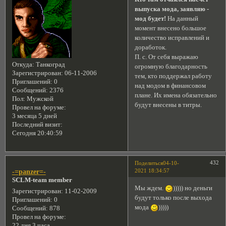
выпуска мода, заявляю -
мод будет!
На данный
момент внесено большое
количество исправлений и
доработок.
П. с. От себя выражаю
Откуда:
Танкоград
огромную благодарность
Зарегистрирован
: 06-11-2006
тем, кто поддержал работу
Приглашений:
0
над модом в финансовом
Сообщений:
2376
плане. Их имена обязательно
Пол:
Мужской
будут внесены в титры.
Провел на форуме:
3 месяца 5 дней
Последний визит:
Сегодня 20:40:59
432
Поделиться
04-10-
2021 18:34:57
-=panzer=-
SCLM-team member
Мы ждем.
))))) но деньги
Зарегистрирован
: 11-02-2009
будут только после выхода
Приглашений:
0
мода
)))))
Сообщений:
878
Провел на форуме:
22 дня 3 часа