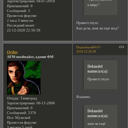
Зарегистрирован
: 04-07-2019
к миру".
Приглашений:
0
Сообщений:
3
Провел на форуме:
2 часа 3 минуты
Приветствую.
Последний визит:
Как дела, жив ли ещё мод?
22-12-2020 22:56:59
424
Поделиться
04-07-
2019 22:26:38
Ordos
AFM-modmaker, админ ФМ
Delandel
написал(а):
Приветствую.
Взаимно.
Откуда:
Танкоград
Зарегистрирован
: 06-11-2006
Приглашений:
0
Delandel
Сообщений:
2376
написал(а):
Пол:
Мужской
Провел на форуме:
жив ли ещё
3 месяца 5 дней