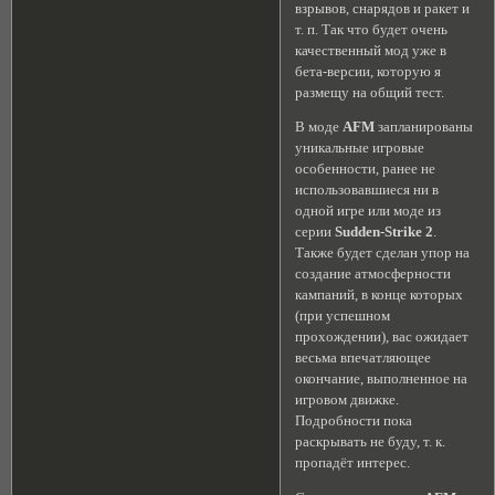
взрывов, снарядов и ракет и
т. п. Так что будет очень
качественный мод уже в
бета-версии, которую я
размещу на общий тест.
В моде
AFM
запланированы
уникальные игровые
особенности, ранее не
использовавшиеся ни в
одной игре или моде из
серии
Sudden-Strike 2
.
Также будет сделан упор на
создание атмосферности
кампаний, в конце которых
(при успешном
прохождении), вас ожидает
весьма впечатляющее
окончание, выполненное на
игровом движке.
Подробности пока
раскрывать не буду, т. к.
пропадёт интерес.