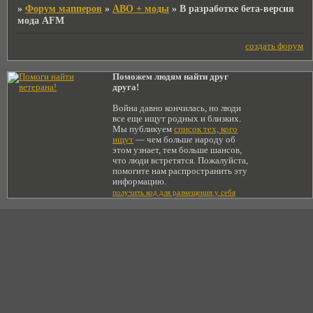
»
Форум мапперов
»
АВО + моды
»
В разработке бета-версия
мода AFM
создать форум
Поможем людям найти друг
друга!
Война давно кончилась, но люди
все еще ищут родных и близких.
Мы публикуем
список тех, кого
ищут
— чем больше народу об
этом узнает, тем больше шансов,
что люди встретятся. Пожалуйста,
помогите нам распространить эту
информацию.
получить код для размещения у себя