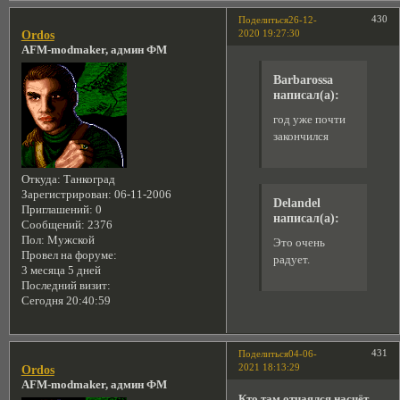
430
Поделиться
26-12-
2020 19:27:30
Ordos
AFM-modmaker, админ ФМ
Barbarossa
написал(а):
год уже почти
закончился
Откуда:
Танкоград
Зарегистрирован
: 06-11-2006
Delandel
Приглашений:
0
написал(а):
Сообщений:
2376
Пол:
Мужской
Это очень
Провел на форуме:
радует.
3 месяца 5 дней
Последний визит:
Сегодня 20:40:59
431
Поделиться
04-06-
2021 18:13:29
Ordos
AFM-modmaker, админ ФМ
Кто там отчаялся насчёт