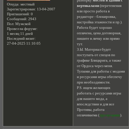
разборку
мостов и зданий с
Откуда:
местный
вертикалами
(перетенения
Зарегистрирован
: 13-04-2007
или просто работа в
Приглашений:
0
редакторе - блокировка,
Сообщений:
2943
настройка этажности и пр.).
Пол:
Мужской
Работа будет хорошо
Провел на форуме:
оплачена, цена договорная,
1 месяц 11 дней
пишите в личку или прямо
Последний визит:
27-04-2025 11:10:05
тут.
З.Ы. Материал будет
поступать от спецов по
графике Блицкрига, а также
от Ордоса через меня.
Тулзами для работы с модами
и ресурсами игры обеспечу
при необходимости.
P.S. ищем желающих
работать с ресурсами игры
для нашего мода, а
впоследствии и для все
Противы, работа
оплачиваема (
при желании
).