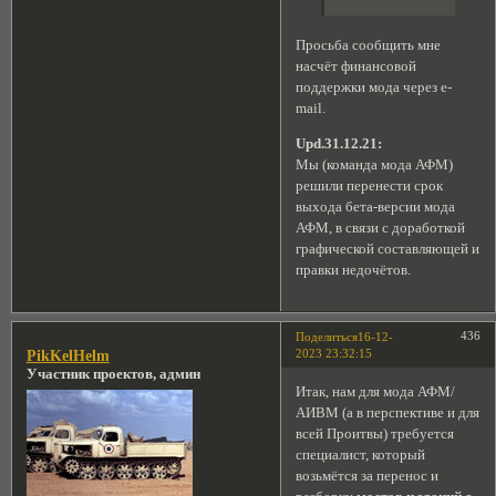
Просьба сообщить мне
насчёт финансовой
поддержки мода через e-
mail.
Upd.31.12.21:
Мы (команда мода АФМ)
решили перенести срок
выхода бета-версии мода
АФМ, в связи с доработкой
графической составляющей и
правки недочётов.
436
Поделиться
16-12-
2023 23:32:15
PikKelHelm
Участник проектов, админ
Итак, нам для мода АФМ/
АИВМ (а в перспективе и для
всей Проитвы) требуется
специалист, который
возьмётся за перенос и