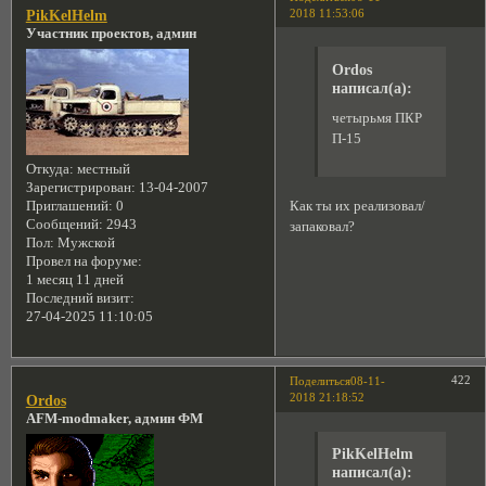
2018 11:53:06
PikKelHelm
Участник проектов, админ
Ordos
написал(а):
четырьмя ПКР
П-15
Откуда:
местный
Зарегистрирован
: 13-04-2007
Как ты их реализовал/
Приглашений:
0
Сообщений:
2943
запаковал?
Пол:
Мужской
Провел на форуме:
1 месяц 11 дней
Последний визит:
27-04-2025 11:10:05
422
Поделиться
08-11-
2018 21:18:52
Ordos
AFM-modmaker, админ ФМ
PikKelHelm
написал(а):