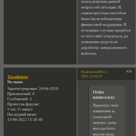
поиск решения данной
непростой ситуации. И,
самым простым способом
было бы возобновление
финансовой поддержки. В
остальных случаях придётся
от чего-либо отказаться, до
появления средств на
доработку замороженного
контента.
434
Поделиться
08-11-
2021 13:43:19
Taraskinnn
No status
Зарегистрирован
: 24-04-2018
Ordos
Приглашений:
0
написал(а):
Сообщений:
2
Провел на форуме:
Приношу свои
1 час 11 минут
извинения за
Последний визит:
очередной
13-06-2022 15:58:40
перенос даты
выхода бета-
версии мода