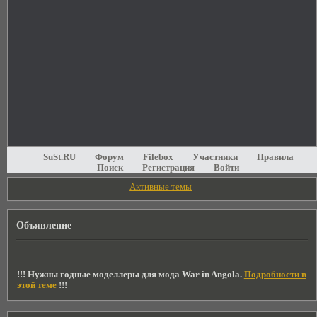
SuSt.RU
Форум
Filebox
Участники
Правила
Поиск
Регистрация
Войти
Активные темы
Объявление
!!! Нужны годные моделлеры для мода War in Angola.
Подробности в
этой теме
!!!