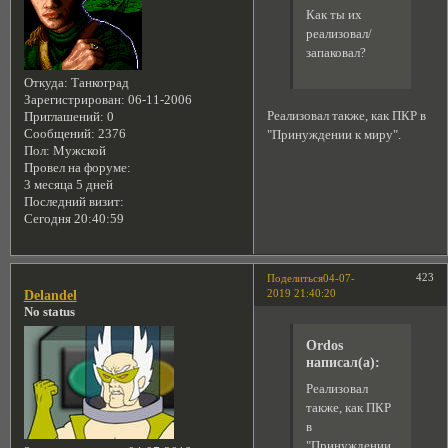
Как ты их
реализовал/
запаковал?
Откуда:
Танкоград
Зарегистрирован
: 06-11-2006
Реализовал также, как ПКР в
Приглашений:
0
Сообщений:
2376
"Принуждении к миру".
Пол:
Мужской
Провел на форуме:
3 месяца 5 дней
Последний визит:
Сегодня 20:40:59
423
Поделиться
04-07-
2019 21:40:20
Delandel
No status
Ordos
написал(а):
Реализовал
также, как ПКР
в
"Принуждении