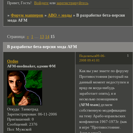
Привет, Гость!
Войдите
или
зарегистрируйтесь
.
»
Форум мапперов
»
АВО + моды
»
В разработке бета-версия
мода AFM
Страница:
«
1
…
13
14
15
В разработке бета-версия мода AFM
1
Поделиться
09-06-
2008 09:41:01
Ordos
AFM-modmaker, админ ФМ
Как вы уже знаете по форуму
Противостояния (который на
данный момент недоступен и
вряд-ли когда-нибудь
заработает опять), я и
несколько помощников
(
AFM-team
) делаем
Откуда:
Танкоград
собственную модификацию
Зарегистрирован
: 06-11-2006
на тему Арабо-израильских
Приглашений:
0
конфликтов 1967-1973г. (как
Сообщений:
2376
в игре "Противостояние.
Пол:
Мужской
Азия в огне").