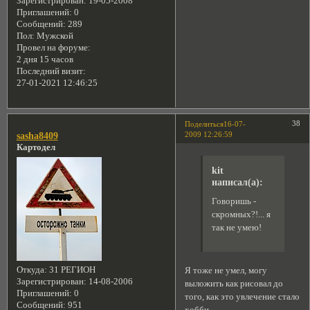
Зарегистрирован
: 19-05-2008
Приглашений:
0
Сообщений:
289
Пол:
Мужской
Провел на форуме:
2 дня 15 часов
Последний визит:
27-01-2021 12:46:25
38
Поделиться
16-07-
2009 12:26:59
sasha8409
Картодел
kit
написал(а):
Говоришь -
скромных?!... я
так не умею!
Откуда:
31 РЕГИОН
Я тоже не умел, могу
Зарегистрирован
: 14-08-2006
выложить как рисовал до
Приглашений:
0
того, как это увлечение стало
Сообщений:
951
хобби.