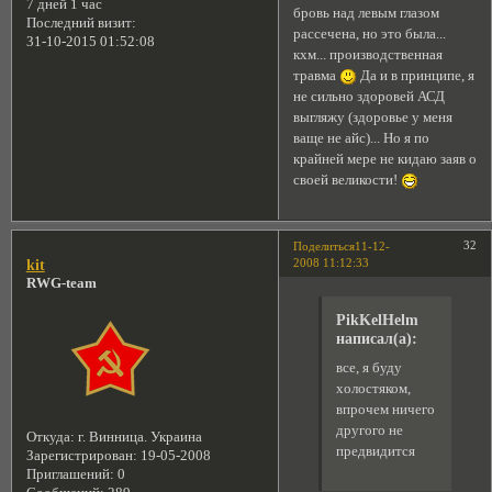
7 дней 1 час
бровь над левым глазом
Последний визит:
рассечена, но это была...
31-10-2015 01:52:08
кхм... производственная
травма
Да и в принципе, я
не сильно здоровей АСД
выгляжу (здоровье у меня
ваще не айс)... Но я по
крайней мере не кидаю заяв о
своей великости!
32
Поделиться
11-12-
2008 11:12:33
kit
RWG-team
PikKelHelm
написал(а):
все, я буду
холостяком,
впрочем ничего
другого не
Откуда:
г. Винница. Украина
предвидится
Зарегистрирован
: 19-05-2008
Приглашений:
0