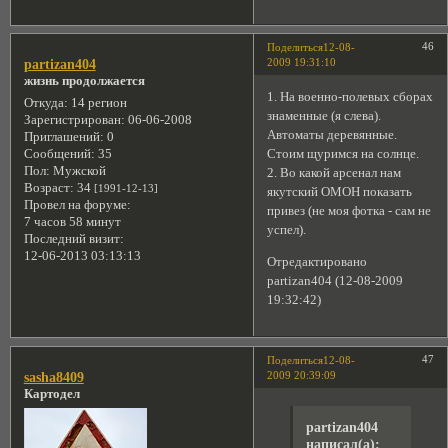
46
Поделиться
12-08-
2009 19:31:10
partizan404
жизнь продолжается
1. На военно-полевых сборах
Откуда:
14 регион
знаменные (я слева).
Зарегистрирован
: 06-06-2008
Автоматы деревянные.
Приглашений:
0
Стоим щуримся на солнце.
Сообщений:
35
Пол:
Мужской
2. Во какой арсенал нам
Возраст:
34
[1991-12-13]
якутский ОМОН показать
Провел на форуме:
привез (не моя фотка - сам не
7 часов 58 минут
успел).
Последний визит:
12-06-2013 03:13:13
Отредактировано
partizan404 (12-08-2009
19:32:42)
47
Поделиться
12-08-
2009 20:39:09
sasha8409
Картодел
partizan404
написал(а):