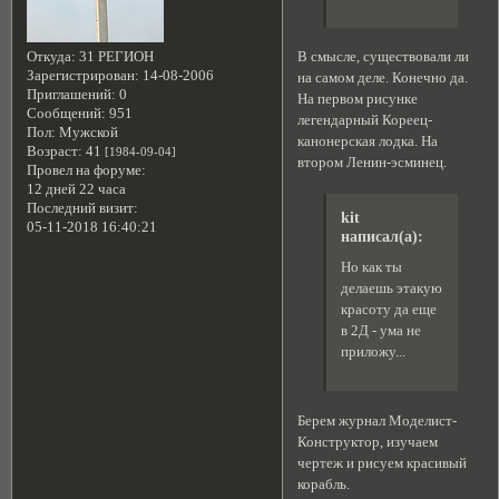
Откуда:
31 РЕГИОН
В смысле, существовали ли
Зарегистрирован
: 14-08-2006
на самом деле. Конечно да.
Приглашений:
0
На первом рисунке
Сообщений:
951
легендарный Кореец-
Пол:
Мужской
канонерская лодка. На
Возраст:
41
[1984-09-04]
втором Ленин-эсминец.
Провел на форуме:
12 дней 22 часа
Последний визит:
kit
05-11-2018 16:40:21
написал(а):
Но как ты
делаешь этакую
красоту да еще
в 2Д - ума не
приложу...
Берем журнал Моделист-
Конструктор, изучаем
чертеж и рисуем красивый
корабль.