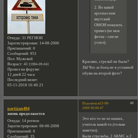
2. Во какой
арсенал нам
якутский
ОМОН показать
привез (не моя
фотка - сам не
Откуда:
31 РЕГИОН
успел).
Зарегистрирован
: 14-08-2006
Приглашений:
0
Сообщений:
951
Пол:
Мужской
Красиво, стрельб не было?
Возраст:
41
[1984-09-04]
ЗЫ Что за боец не в уставной
Провел на форуме:
обуви на второй фоте?
12 дней 22 часа
Последний визит:
05-11-2018 16:40:21
48
Поделиться
13-08-
2009 06:00:47
partizan404
жизнь продолжается
Это кто то не из наших,
Откуда:
14 регион
учитель какой-то.(только
Зарегистрирован
: 06-06-2008
заметил).
Приглашений:
0
Были стрельбы, 2 АКМС и 2
Сообщений:
35