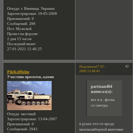
Откуда:
г. Винница. Украина
Зарегистрирован
: 19-05-2008
Приглашений:
0
Сообщений:
289
Пол:
Мужской
Провел на форуме:
2 дня 15 часов
Последний визит:
27-01-2021 12:46:25
42
Поделиться
17-07-
2009 13:48:43
PikKelHelm
Участник проектов, админ
partizan404
написал(а):
вот и я...фотка
со смотра.
Откуда:
местный
Зарегистрирован
: 13-04-2007
в руках что-то вроде
Приглашений:
0
Сообщений:
2943
малокалиберной винтовки