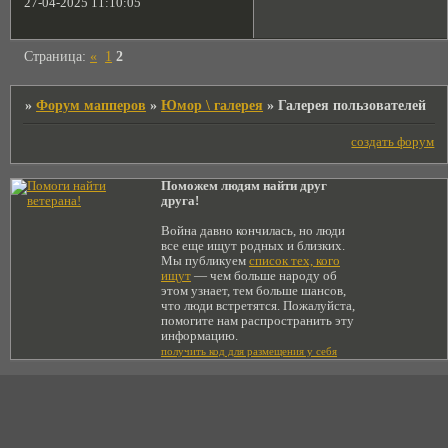
27-04-2025 11:10:05
Страница:
«
1
2
»
Форум мапперов
»
Юмор \ галерея
»
Галерея пользователей
создать форум
Поможем людям найти друг
друга!
Война давно кончилась, но люди
все еще ищут родных и близких.
Мы публикуем
список тех, кого
ищут
— чем больше народу об
этом узнает, тем больше шансов,
что люди встретятся. Пожалуйста,
помогите нам распространить эту
информацию.
получить код для размещения у себя