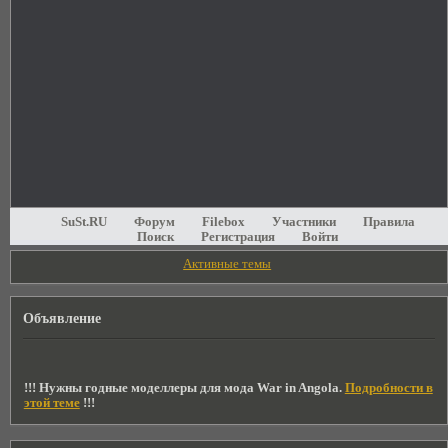
SuSt.RU
Форум
Filebox
Участники
Правила
Поиск
Регистрация
Войти
Активные темы
Объявление
!!! Нужны годные моделлеры для мода War in Angola.
Подробности в
этой теме
!!!