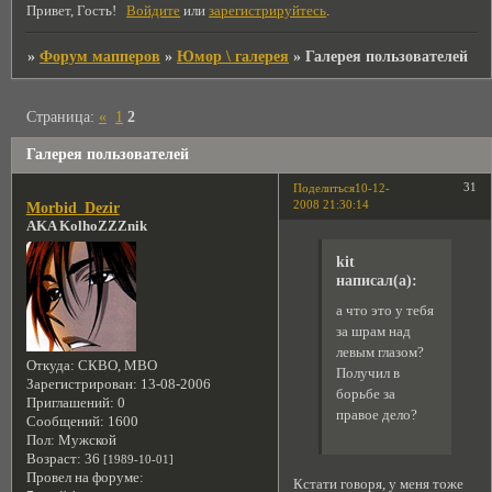
Привет, Гость!
Войдите
или
зарегистрируйтесь
.
»
Форум мапперов
»
Юмор \ галерея
»
Галерея пользователей
Страница:
«
1
2
Галерея пользователей
31
Поделиться
10-12-
2008 21:30:14
Morbid_Dezir
AKA KolhoZZZnik
kit
написал(а):
а что это у тебя
за шрам над
левым глазом?
Откуда:
СКВО, МВО
Получил в
Зарегистрирован
: 13-08-2006
борьбе за
Приглашений:
0
правое дело?
Сообщений:
1600
Пол:
Мужской
Возраст:
36
[1989-10-01]
Провел на форуме:
Кстати говоря, у меня тоже