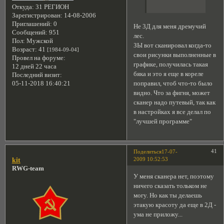
Откуда:
31 РЕГИОН
Зарегистрирован
: 14-08-2006
Приглашений:
0
Не 3Д для меня дремучий
Сообщений:
951
лес.
Пол:
Мужской
ЗЫ вот сканировал когда-то
Возраст:
41
[1984-09-04]
свои рисунки выполненные в
Провел на форуме:
графике, получилась такая
12 дней 22 часа
бяка и это я еще в кореле
Последний визит:
поправил, чтоб что-то было
05-11-2018 16:40:21
видно. Что за фигня, может
сканер надо путевый, так как
в настройках я все делал по
"лучшей программе"
41
Поделиться
17-07-
2009 10:52:53
kit
RWG-team
У меня сканера нет, поэтому
ничего сказать тольком не
могу. Но как ты делаешь
этакую красоту да еще в 2Д -
ума не приложу...