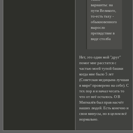
варианты: на
пути Великого,
то-есть тьху -
обыкновенного
выросло
препядствие в
виде столба
Нет, это один мой "друг"
помог мне расстатся с
частью моей тупой башки
когда мне было 5 лет
(Советская медицына лучшая
в мире! проверено на себе). С
тех пор я и начал чесать то
что от неё осталось. О В
Мигналёв был прав насчёт
наших людей. Есть конечно и
свои минусы, но в целом всё
нормально.