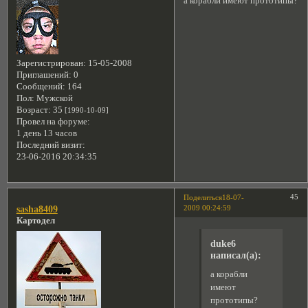
а корабли имеют прототипы?
Зарегистрирован
: 15-05-2008
Приглашений:
0
Сообщений:
164
Пол:
Мужской
Возраст:
35
[1990-10-09]
Провел на форуме:
1 день 13 часов
Последний визит:
23-06-2016 20:34:35
45
Поделиться
18-07-
2009 00:24:59
sasha8409
Картодел
duke6
написал(а):
а корабли
имеют
прототипы?