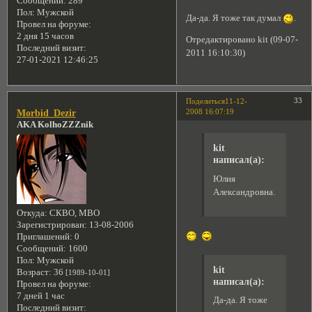
Сообщений:
289
Пол:
Мужской
Да-да. Я тоже так думал
.
Провел на форуме:
2 дня 15 часов
Отредактировано kit (09-07-
Последний визит:
2011 16:10:30)
27-01-2021 12:46:25
33
Поделиться
11-12-
2008 16:07:19
Morbid_Dezir
AKA KolhoZZZnik
kit
написал(а):
Юлия
Александровна.
Откуда:
СКВО, МВО
Зарегистрирован
: 13-08-2006
Приглашений:
0
Сообщений:
1600
Пол:
Мужской
kit
Возраст:
36
[1989-10-01]
написал(а):
Провел на форуме:
7 дней 1 час
Да-да. Я тоже
Последний визит: