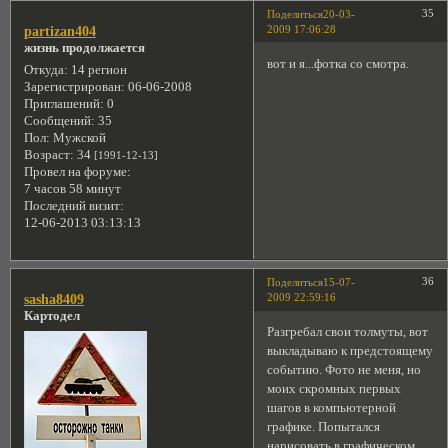
35
Поделиться
20-03-
2009 17:06:28
partizan404
жизнь продолжается
вот и я...фотка со смотра.
Откуда:
14 регион
Зарегистрирован
: 06-06-2008
Приглашений:
0
Сообщений:
35
Пол:
Мужской
Возраст:
34
[1991-12-13]
Провел на форуме:
7 часов 58 минут
Последний визит:
12-06-2013 03:13:13
36
Поделиться
15-07-
2009 22:59:16
sasha8409
Картодел
Разгребал свои толмуты, вот
выкладываю к предстоящему
событию. Фото не меня, но
моих скромных первых
шагов в компьютерной
графике. Попытался
нарисовать в графическом