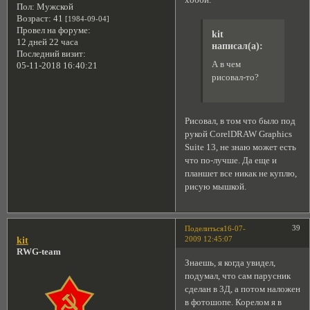
Пол:
Мужской
Возраст:
41
[1984-09-04]
Провел на форуме:
kit
12 дней 22 часа
написал(а):
Последний визит:
А в чем
05-11-2018 16:40:21
рисовал-то?
Рисовал, в том что было под
рукой CorelDRAW Graphics
Suite 13, не знаю может есть
что по-лучше. Да еще и
планшет все никак не куплю,
рисую мышкой.
39
Поделиться
16-07-
2009 12:45:07
kit
RWG-team
Знаешь, я когда увидел,
подумал, что сам парусник
сделан в 3Д, а потом наложен
в фотошопе. Корелом я в