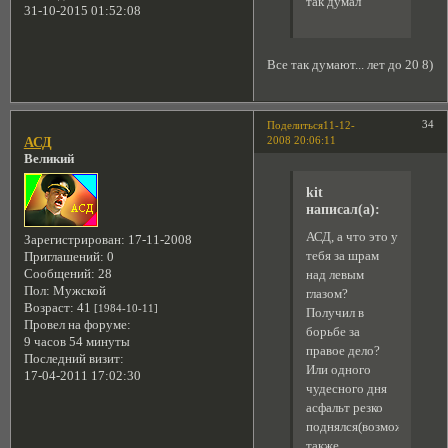
так думал
31-10-2015 01:52:08
Все так думают... лет до 20 8)
34
Поделиться
11-12-
2008 20:06:11
АСД
Великий
kit
написал(а):
АСД, а что это у
Зарегистрирован
: 17-11-2008
тебя за шрам
Приглашений:
0
Сообщений:
28
над левым
Пол:
Мужской
глазом?
Возраст:
41
[1984-10-11]
Получил в
Провел на форуме:
борьбе за
9 часов 54 минуты
правое дело?
Последний визит:
Или одного
17-04-2011 17:02:30
чудесного дня
асфальт резко
поднялся(возможны
также