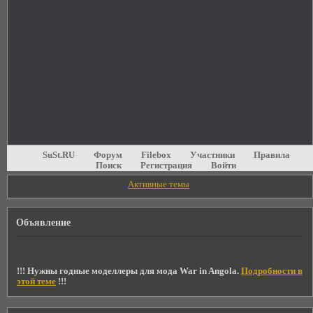
SuSt.RU
Форум
Filebox
Участники
Правила
Поиск
Регистрация
Войти
Активные темы
Объявление
!!! Нужны годные моделлеры для мода War in Angola.
Подробности в
этой теме
!!!