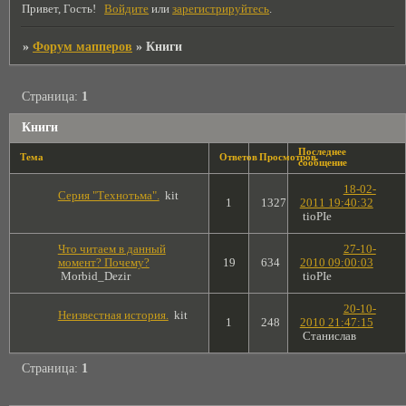
Привет, Гость!
Войдите
или
зарегистрируйтесь
.
»
Форум мапперов
»
Книги
Страница:
1
Книги
Последнее
Тема
Ответов
Просмотров
сообщение
18-02-
Серия "Технотьма".
kit
1
1327
2011 19:40:32
tioPIe
Что читаем в данный
27-10-
момент? Почему?
19
634
2010 09:00:03
Morbid_Dezir
tioPIe
20-10-
Неизвестная история.
kit
1
248
2010 21:47:15
Станислав
Страница:
1