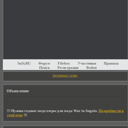
SuSt.RU
Форум
Filebox
Участники
Правила
Поиск
Регистрация
Войти
Активные темы
Объявление
!!! Нужны годные моделлеры для мода War in Angola.
Подробности в
этой теме
!!!