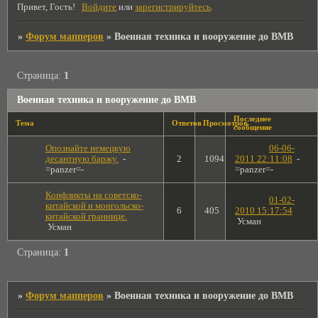
Привет, Гость!
Войдите
или
зарегистрируйтесь
.
»
Форум мапперов
»
Военная техника и вооружение до ВМВ
Страница:
1
Военная техника и вооружение до ВМВ
Последнее
Тема
Ответов
Просмотров
сообщение
Опознайте немецкую
06-06-
десантную баржу.
-
2
1094
2011 22:11:08
-
=panzer=-
=panzer=-
Конфликты на советско-
01-02-
китайской и монгольско-
6
405
2010 15:17:54
китайской граннице.
Усман
Усман
Страница:
1
»
Форум мапперов
»
Военная техника и вооружение до ВМВ