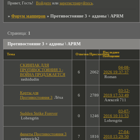
Привет, Гость!
Войдите
или
зарегистрируйтесь
.
»
Форум мапперов
»
Противостояние 3 + аддоны \ APRM
Страница:
1
Противостояние 3 + аддоны \ APRM
Последнее
Тема
Ответов
Просмотров
сообщение
СКИНПАК ДЛЯ
04-08-
ПРОТИВОСТОЯНИЯ 3 -
6
2062
2026 19:37:37
ВОЙНА ПРОДЛЖАЕТСЯ
Roman
rashidudin
03-12-
Карты для
6
2789
2019 17:53:49
Противостояния 3
Лёха
Алексей 711
03-07-
Sudden Strike Forever
0
1246
2016 10:11:53
Lohengrin
Lohengrin
27-04-
фанаты Противостояния 3
7
1816
2010 15:29:50
petrovich2