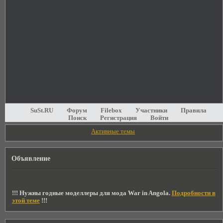
SuSt.RU
Форум
Filebox
Участники
Правила
Поиск
Регистрация
Войти
Активные темы
Объявление
!!! Нужны годные моделлеры для мода War in Angola.
Подробности в
этой теме
!!!